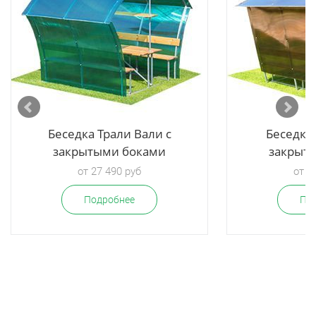
Беседка Трали Вали с
Беседка 
закрытыми боками
закрыт
от 27 490 руб
от 2
Подробнее
По