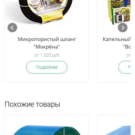
Микропористый шланг
Капельный п
"Мокрёна"
"Вод
от 1 320 руб
от 3
Подробнее
По
Похожие товары