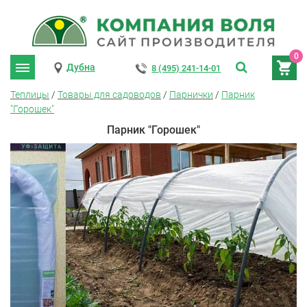
0
Дубна
8 (495) 241-14-01
Теплицы
/
Товары для садоводов
/
Парнички
/
Парник
"Горошек"
Парник "Горошек"