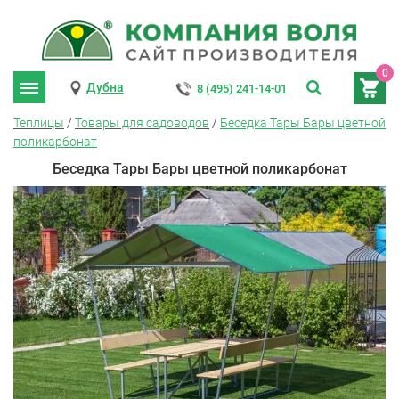
0
Дубна
8 (495) 241-14-01
Теплицы
/
Товары для садоводов
/
Беседка Тары Бары цветной
поликарбонат
Беседка Тары Бары цветной поликарбонат