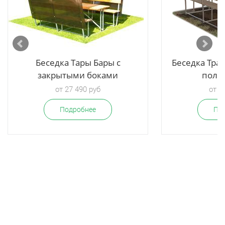
Беседка Тары Бары с
Беседка Тра
закрытыми боками
поли
от 27 490 руб
от 2
Подробнее
По