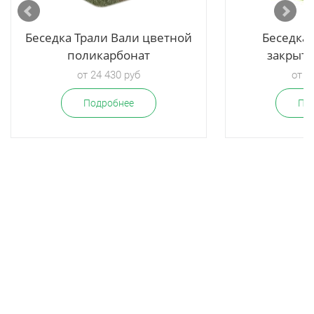
Беседка Трали Вали цветной
Беседка 
поликарбонат
закрыт
от 24 430 руб
от 2
Подробнее
По