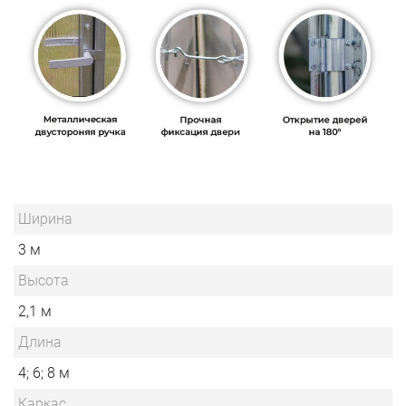
Ширина
3 м
Высота
2,1 м
Длина
4; 6; 8 м
Каркас