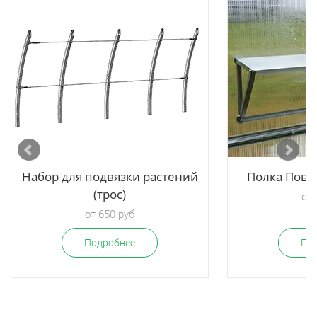
Набор для подвязки растений
Полка Пове
(трос)
от 
от 650 руб
Подробнее
По