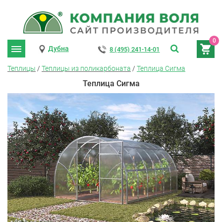
0
Дубна
8 (495) 241-14-01
Теплицы
/
Теплицы из поликарбоната
/
Теплица Сигма
Теплица Сигма