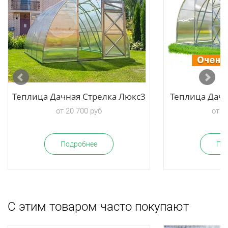
Теплица Дачная Стрелка Люкс3
Теплица Дач
от 20 700 руб
от 1
Подробнее
По
С этим товаром часто покупают