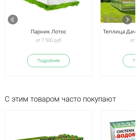
Парник Лотос
Теплица Дачн
от 7 500 руб
от 2
Подробнее
По
С этим товаром часто покупают