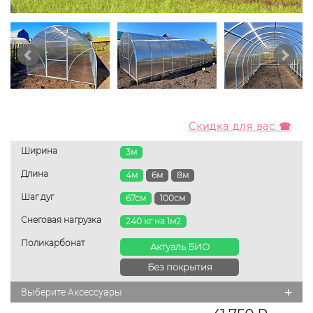
Скидка для вас ☎
Ширина
3м
Длина
4м
6м
8м
Шаг дуг
67см
100см
Снеговая нагрузка
240 кг на 1м2
Поликарбонат
Актуаль БИО
Без покрытия
+
Выберите Аксессуары