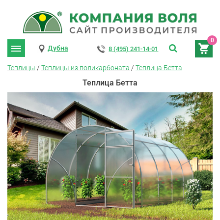
0
Дубна
8 (495) 241-14-01
Теплицы
/
Теплицы из поликарбоната
/
Теплица Бетта
Теплица Бетта