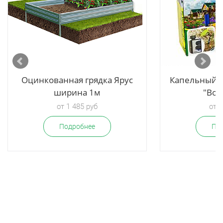
Оцинкованная грядка Ярус
Капельный п
ширина 1м
"Вод
от 1 485 руб
от 3
Подробнее
По