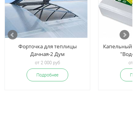
Форточка для теплицы
Капельный п
Дачная-2 Дум
"Водо
от 2 000 руб
от 1
Подробнее
По