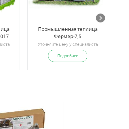
лица
Промышленная теплица
П
2017
Фермер-7,5
Ф
листа
Уточняйте цену у специалиста
У
Подробнее