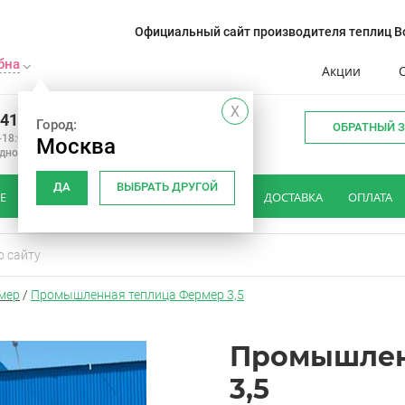
Официальный сайт производителя теплиц Во
бна
Акции
X
241-14-01
Город:
ОБРАТНЫЙ 
-18:00
Москва
одной
ДА
ВЫБРАТЬ ДРУГОЙ
Е
КАК ВЫБРАТЬ ТЕПЛИЦУ
ОТЗЫВЫ
ДОСТАВКА
ОПЛАТА
мер
/
Промышленная теплица Фермер 3,5
Промышлен
3,5