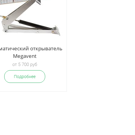
матический открыватель
Капельный полив в 
Megavent
"Водомерка"
от 5 700 руб
от 3 500 руб
Подробнее
Подробнее