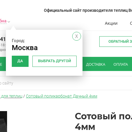
Официальный сайт производителя теплиц Во
бна
Акции
X
241-14-01
Город:
ОБРАТНЫЙ 
-18:00
Москва
одной
ДА
ВЫБРАТЬ ДРУГОЙ
Е
КАК ВЫБРАТЬ ТЕПЛИЦУ
ОТЗЫВЫ
ДОСТАВКА
ОПЛАТА
 для теплиц
/
Сотовый поликарбонат Дачный 4мм
Сотовый по
4мм