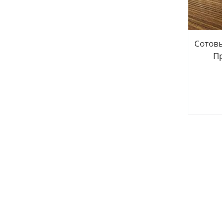
Сотов
П