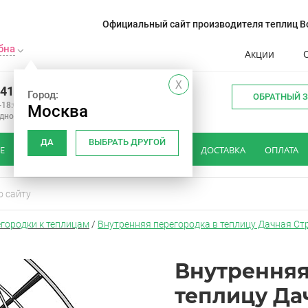
Официальный сайт производителя теплиц Во
бна
Акции
X
241-14-01
Город:
ОБРАТНЫЙ 
-18:00
Москва
одной
ДА
ВЫБРАТЬ ДРУГОЙ
Е
КАК ВЫБРАТЬ ТЕПЛИЦУ
ОТЗЫВЫ
ДОСТАВКА
ОПЛАТА
городки к теплицам
/
Внутренняя перегородка в теплицу Дачная Ст
Внутренняя
теплицу Да