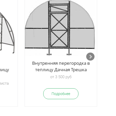
В
Внутренняя перегородка в
лицу
теплицу Дачная Трешка
от 3 500 руб
листа
Подробнее