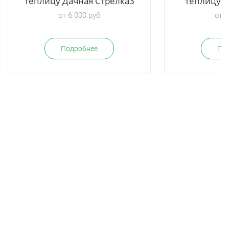
теплицу Дачная Стрелка3
теплицу Д
от 6 000 руб
от 3
Подробнее
По