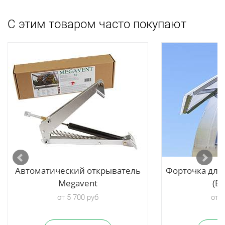
С этим товаром часто покупают
Автоматический открыватель
Форточка для
Megavent
(Б
от 5 700 руб
от 3