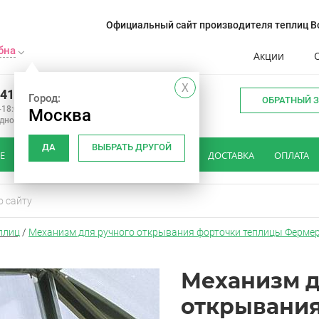
Официальный сайт производителя теплиц Во
бна
Акции
X
241-14-01
Город:
ОБРАТНЫЙ 
-18:00
Москва
одной
ДА
ВЫБРАТЬ ДРУГОЙ
Е
КАК ВЫБРАТЬ ТЕПЛИЦУ
ОТЗЫВЫ
ДОСТАВКА
ОПЛАТА
плиц
/
Механизм для ручного открывания форточки теплицы Ферме
Механизм д
открывания