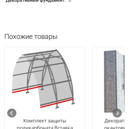
Декоративный фундамент
8
Похожие товары
Комплект защиты
Декоратив
поликарбоната Вставка
окантовка