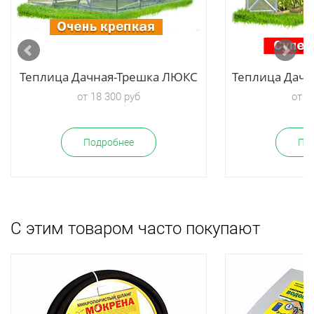
Теплица Дачная-Трешка ЛЮКС
Теплица Дачн
от 18 300 руб
от 2
Подробнее
По
С этим товаром часто покупают