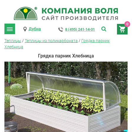
0
Дубна
8 (495) 241-14-01
Теплицы
/
Теплицы из поликарбоната
/
Грядка парник
Хлебница
Грядка парник Хлебница